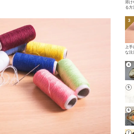
溶け
る方
上手
な注