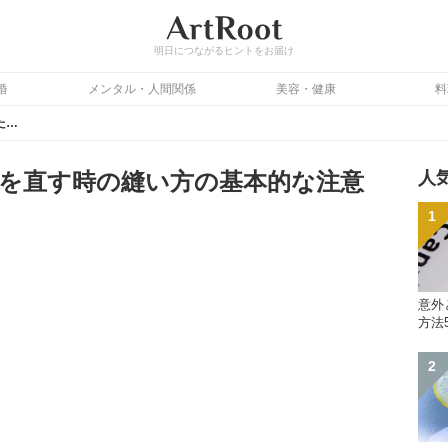
明日につながるヒントをお届け
婚
メンタル・人間関係
美容・健康
料
上手に縫う！破れた衣服を直す時の縫い方の基本的な注意事項4選
を直す時の縫い方の基本的な注意
人
意外
方法