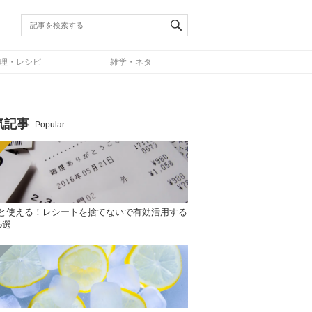
理・レシピ
雑学・ネタ
気記事
Popular
と使える！レシートを捨てないで有効活用する
5選