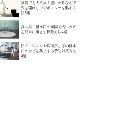
賃貸でも大丈夫！壁に画鋲などで
穴を開けないでポスターを貼る方
法5選
真っ黒！排水口の頑固で汚いカビ
を簡単に落とす掃除方法4選
防ぐ！シンクや洗面所などの排水
口のカビを防止する予防対策方法
4選