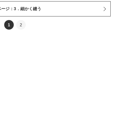
ページ：3．細かく縫う
1
2