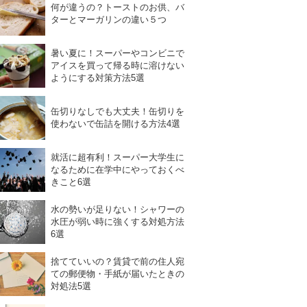
何が違うの？トーストのお供、バ
ターとマーガリンの違い５つ
暑い夏に！スーパーやコンビニで
アイスを買って帰る時に溶けない
ようにする対策方法5選
缶切りなしでも大丈夫！缶切りを
使わないで缶詰を開ける方法4選
就活に超有利！スーパー大学生に
なるために在学中にやっておくべ
きこと6選
水の勢いが足りない！シャワーの
水圧が弱い時に強くする対処方法
6選
捨てていいの？賃貸で前の住人宛
ての郵便物・手紙が届いたときの
対処法5選