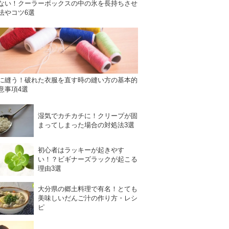
ない！クーラーボックスの中の氷を長持ちさせ
法やコツ6選
に縫う！破れた衣服を直す時の縫い方の基本的
意事項4選
湿気でカチカチに！クリープが固
まってしまった場合の対処法3選
初心者はラッキーが起きやす
い！？ビギナーズラックが起こる
理由3選
大分県の郷土料理で有名！とても
美味しいだんご汁の作り方・レシ
ピ