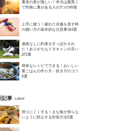
裏表の差が激しい！本当は腹黒く
て性格に裏がある人の3つの特徴
上手に縫う！破れた衣服を直す時
の縫い方の基本的な注意事項4選
連絡なしに約束をすっぽかされ
た！ありがちなドタキャンの言い
訳5選
簡単なレシピでできる！おいしい
栗ごはんの作り方・炊き方のコツ
6選
新記事
Latest
滑りにくくする！まな板が滑らな
いように防止する対策方法5選