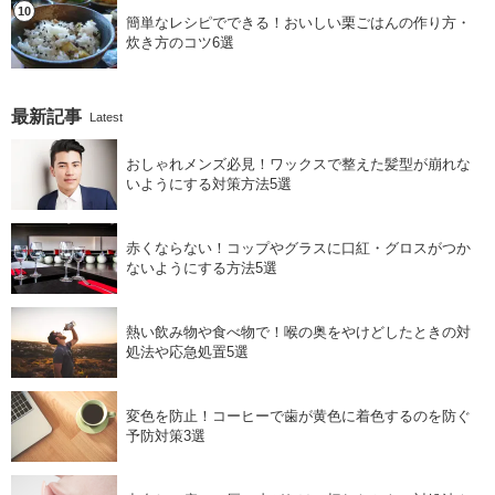
簡単なレシピでできる！おいしい栗ごはんの作り方・
炊き方のコツ6選
最新記事
Latest
おしゃれメンズ必見！ワックスで整えた髪型が崩れな
いようにする対策方法5選
赤くならない！コップやグラスに口紅・グロスがつか
ないようにする方法5選
熱い飲み物や食べ物で！喉の奥をやけどしたときの対
処法や応急処置5選
変色を防止！コーヒーで歯が黄色に着色するのを防ぐ
予防対策3選