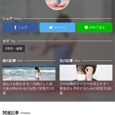
シェア
Share
シェア
ツイート
LINEで送る
タグ
Tag
#美容・健康
前の記事
次の記事
Prev
Next
皮むけを防止する！日焼けした肌
プール熱やクーラーの冷えすぎ！
の皮が剥がれるのを防ぐ対策方法5
夏風邪を予防するための対策方法5
選
選
関連記事
Related