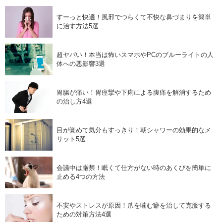
すーっと快適！風邪でつらくて不快な鼻づまりを簡単
に治す方法5選
超ヤバい！本当は怖いスマホやPCのブルーライトの人
体への悪影響3選
胃腸が痛い！胃痙攣や下痢による腹痛を解消するため
の治し方4選
目が覚めて気分もすっきり！朝シャワーの効果的なメ
リット5選
会議中は厳禁！眠くて仕方がない時のあくびを簡単に
止める4つの方法
不安やストレスが原因！爪を噛む癖を治して克服する
ための対策方法4選