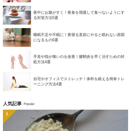
夜中にお腹がすく！夜食を我慢して食べないようにす
る対策方法5選
睡眠不足や不眠に！夜寝る直前にやると眠れない原因
になるもの6選
手首や指が痛いのを改善！腱鞘炎を早く治すための対
処方法4選
自宅やオフィスでストレッチ！体幹を鍛える簡単トレ
ーニング方法4選
人気記事
Popular