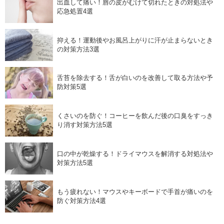
出血して痛い！唇の皮がむけて切れたときの対処法や
応急処置4選
抑える！運動後やお風呂上がりに汗が止まらないとき
の対策方法3選
舌苔を除去する！舌が白いのを改善して取る方法や予
防対策5選
くさいのを防ぐ！コーヒーを飲んだ後の口臭をすっき
り消す対策方法5選
口の中が乾燥する！ドライマウスを解消する対処法や
対策方法5選
もう疲れない！マウスやキーボードで手首が痛いのを
防ぐ対策方法4選