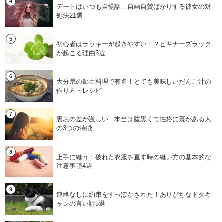
デートはいつも自慢話…自画自賛ばかりする彼女の対
処法21選
初心者はラッキーが起きやすい！？ビギナーズラック
が起こる理由3選
大分県の郷土料理で有名！とても美味しいだんご汁の
作り方・レシピ
裏表の差が激しい！本当は腹黒くて性格に裏がある人
の3つの特徴
上手に縫う！破れた衣服を直す時の縫い方の基本的な
注意事項4選
連絡なしに約束をすっぽかされた！ありがちなドタキ
ャンの言い訳5選