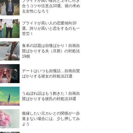
プライドが高い彼氏と上手に付き
合うコツや注意点10選。彼の求め
る女性になろう
プライドが高い人の恋愛傾向10
選。誇りが高いと恋をするのも一
苦労！
食卓の話題は自慢ばかり！自画自
賛ばかりする夫（旦那）の対処法
19個
デートはいつも自慢話…自画自賛
ばかりする彼女の対処法21選
うぬぼれ話はもう飽きた！自画自
賛ばかりする彼氏の対処法16選
復縁したい元カレとの関係が一歩
進まない場合には、少し押してみ
よう