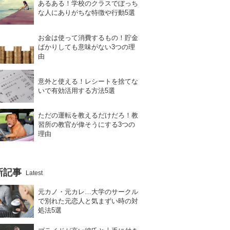
あるある！学校のクラスでぼっち
な人にありがちな特徴や行動5選
お金は使って消費するもの！貯金
ばかりしても意味がない3つの理
由
意外と使える！レシートを捨てな
いで有効活用する方法5選
ただの運転を教えるだけだろ！教
習所の教官が偉そうにする3つの
理由
新記事
Latest
元カノ・元カレ…大学のサークル
で別れた元恋人と気まずい時の対
処法5選