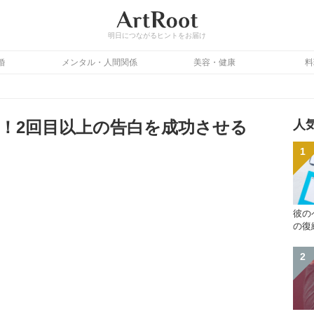
明日につながるヒントをお届け
婚
メンタル・人間関係
美容・健康
料
！2回目以上の告白を成功させる
人
彼の
の復