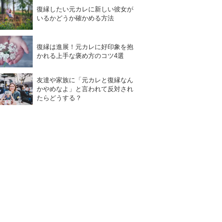
復縁したい元カレに新しい彼女が
いるかどうか確かめる方法
復縁は進展！元カレに好印象を抱
かれる上手な褒め方のコツ4選
友達や家族に「元カレと復縁なん
かやめなよ」と言われて反対され
たらどうする？