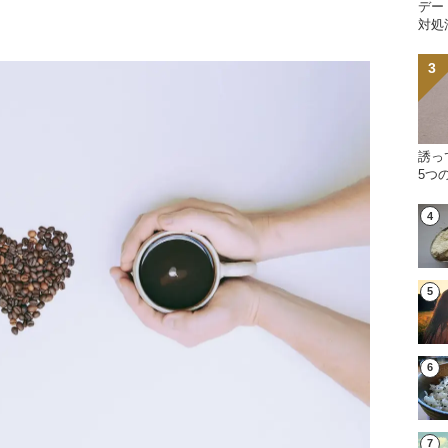
デー
対処
誘っ
5つ