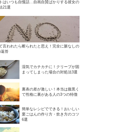
トはいつも自慢話…自画自賛ばかりする彼女の
法21選
て言われたら断られたと思え！完全に脈なしの
の返答
湿気でカチカチに！クリープが固
まってしまった場合の対処法3選
裏表の差が激しい！本当は腹黒く
て性格に裏がある人の3つの特徴
簡単なレシピでできる！おいしい
栗ごはんの作り方・炊き方のコツ
6選