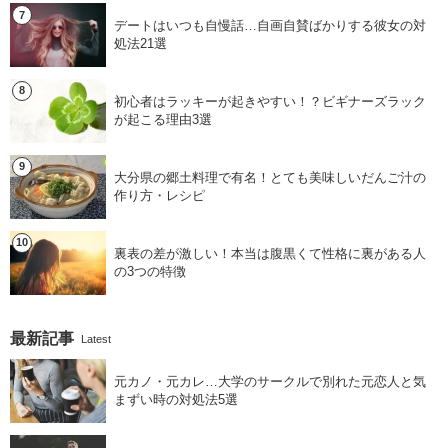
デートはいつも自慢話…自画自賛ばかりする彼女の対
処法21選
初心者はラッキーが起きやすい！？ビギナーズラック
が起こる理由3選
大分県の郷土料理で有名！とても美味しいだんご汁の
作り方・レシピ
裏表の差が激しい！本当は腹黒くて性格に裏がある人
の3つの特徴
最新記事
Latest
元カノ・元カレ…大学のサークルで別れた元恋人と気
まずい時の対処法5選