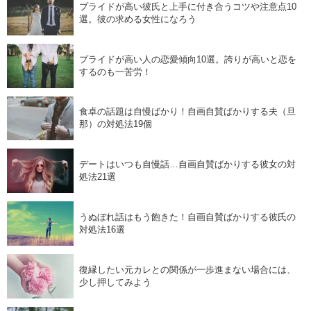
プライドが高い彼氏と上手に付き合うコツや注意点10
選。彼の求める女性になろう
プライドが高い人の恋愛傾向10選。誇りが高いと恋を
するのも一苦労！
食卓の話題は自慢ばかり！自画自賛ばかりする夫（旦
那）の対処法19個
デートはいつも自慢話…自画自賛ばかりする彼女の対
処法21選
うぬぼれ話はもう飽きた！自画自賛ばかりする彼氏の
対処法16選
復縁したい元カレとの関係が一歩進まない場合には、
少し押してみよう