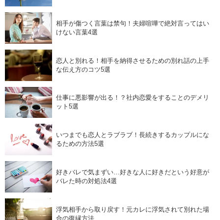
相手が傷つく言葉は禁句！夫婦喧嘩で絶対言ってはい
けない言葉4選
恋人と別れる！相手を納得させるための別れ話の上手
な伝え方のコツ5選
仕事に悪影響が出る！？社内恋愛をすることのデメリ
ット5選
いつまでも恋人とラブラブ！長続きするカップルにな
るための方法5選
好きバレで気まずい…好きな人に好きだという好意が
バレた時の対処法4選
浮気相手から取り戻す！元カレに浮気されて別れた場
合の復縁方法