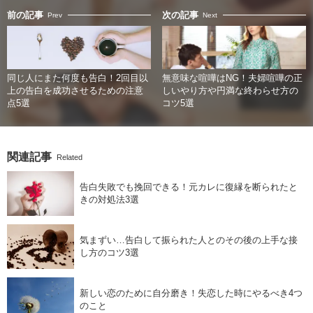
前の記事
次の記事
Prev
Next
同じ人にまた何度も告白！2回目以
無意味な喧嘩はNG！夫婦喧嘩の正
上の告白を成功させるための注意
しいやり方や円満な終わらせ方の
点5選
コツ5選
関連記事
Related
告白失敗でも挽回できる！元カレに復縁を断られたと
きの対処法3選
気まずい…告白して振られた人とのその後の上手な接
し方のコツ3選
新しい恋のために自分磨き！失恋した時にやるべき4つ
のこと