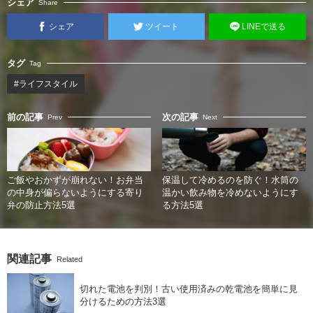
シェア
Share
シェア
ツイート
LINEで送る
タグ
Tag
#ライフスタイル
前の記事
次の記事
Prev
Next
ご飯やおかずが崩れない！お弁当
保温して冷めるのを防ぐ！水筒の
の中身が偏らないようにする寄り
温かい飲み物を冷めないようにす
弁の防止方法5選
る方法5選
関連記事
Related
切れた電池を判別！古い使用済みの乾電池を簡単に見
分けるための方法3選