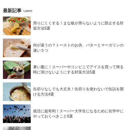
最新記事
Latest
滑りにくくする！まな板が滑らないように防止する対
策方法5選
何が違うの？トーストのお供、バターとマーガリンの
違い５つ
暑い夏に！スーパーやコンビニでアイスを買って帰る
時に溶けないようにする対策方法5選
缶切りなしでも大丈夫！缶切りを使わないで缶詰を開
ける方法4選
就活に超有利！スーパー大学生になるために在学中に
やっておくべきこと6選