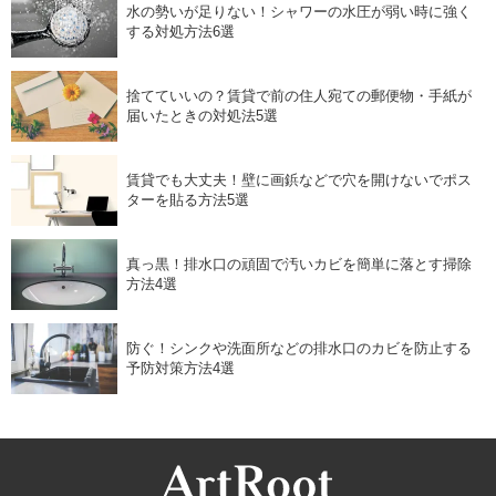
水の勢いが足りない！シャワーの水圧が弱い時に強く
する対処方法6選
捨てていいの？賃貸で前の住人宛ての郵便物・手紙が
届いたときの対処法5選
賃貸でも大丈夫！壁に画鋲などで穴を開けないでポス
ターを貼る方法5選
真っ黒！排水口の頑固で汚いカビを簡単に落とす掃除
方法4選
防ぐ！シンクや洗面所などの排水口のカビを防止する
予防対策方法4選