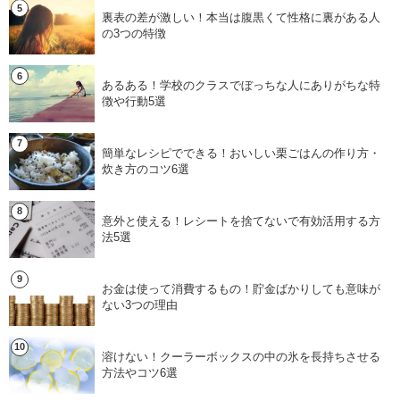
裏表の差が激しい！本当は腹黒くて性格に裏がある人
の3つの特徴
あるある！学校のクラスでぼっちな人にありがちな特
徴や行動5選
簡単なレシピでできる！おいしい栗ごはんの作り方・
炊き方のコツ6選
意外と使える！レシートを捨てないで有効活用する方
法5選
お金は使って消費するもの！貯金ばかりしても意味が
ない3つの理由
溶けない！クーラーボックスの中の氷を長持ちさせる
方法やコツ6選