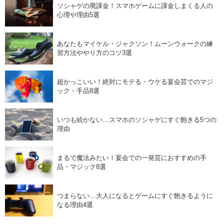
ソシャゲの廃課金！スマホゲームに課金しまくる人の
心理や理由5選
あなたもマイケル・ジャクソン！ムーンウォークの練
習方法ややり方のコツ3選
超かっこいい！絶対にモテる・ウケる宴会芸でのマジ
ック・手品8選
いつも続かない…スマホのソシャゲにすぐ飽きる5つの
理由
まるで魔法みたい！宴会での一発芸におすすめの手
品・マジック8選
つまらない…大人になるとゲームにすぐ飽きるように
なる理由4選