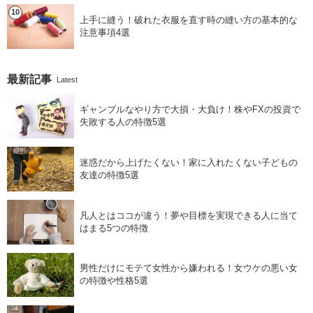
上手に縫う！破れた衣服を直す時の縫い方の基本的な
注意事項4選
最新記事
Latest
ギャンブルなやり方で大損・大負け！株やFXの投資で
失敗する人の特徴5選
迷惑だから上げたくない！家に入れたくない子どもの
友達の特徴5選
凡人とはココが違う！夢や目標を実現できる人に当て
はまる5つの特徴
男性だけにモテて女性から嫌われる！女ウケの悪い女
の特徴や性格5選