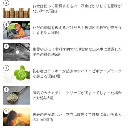
お金は使って消費するもの！貯金ばかりしても意味が
ない3つの理由
ただの運転を教えるだけだろ！教習所の教官が偉そう
にする3つの理由
幽霊やUFO！非科学的で非現実的な出来事に遭遇した
場合の対処法5選
初心者はラッキーが起きやすい！？ビギナーズラック
が起こる理由3選
湿気でカチカチに！クリープが固まってしまった場合
の対処法3選
裏表の差が激しい！本当は腹黒くて性格に裏がある人
の3つの特徴