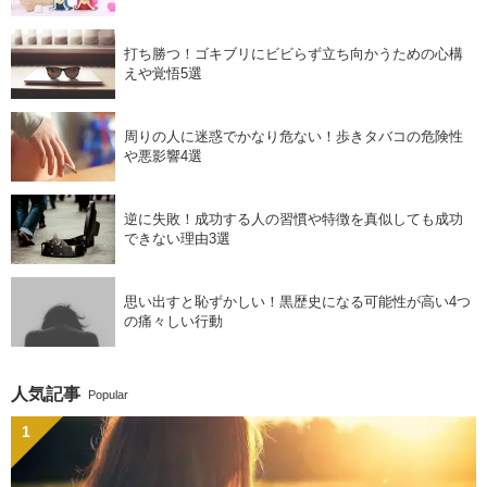
打ち勝つ！ゴキブリにビビらず立ち向かうための心構
えや覚悟5選
周りの人に迷惑でかなり危ない！歩きタバコの危険性
や悪影響4選
逆に失敗！成功する人の習慣や特徴を真似しても成功
できない理由3選
思い出すと恥ずかしい！黒歴史になる可能性が高い4つ
の痛々しい行動
人気記事
Popular