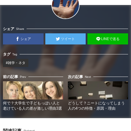
シェア
Share
シェア
ツイート
LINEで送る
タグ
Tag
#雑学・ネタ
前の記事
次の記事
Prev
Next
何で？大学生で子どもっぽい人と
どうして？ニートになってしまう
老けている人の差が激しい理由3選
人の4つの特徴・原因・理由
関連記事
Related