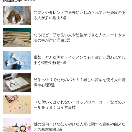
芸能人やタレントで過去にいじめられていた経験のあ
る人が多い理由3選
なるほど！頭が良い人や勉強ができる人のノートやメ
モの字が汚い理由3選
厳禁！どんな美女・イケメンでも不潔だと思われてし
まう特徴や行動6選
見栄っ張りでただのバカ！？難しい言葉を使う人の特
徴や心理3選
べた付いてはがれない！コップのバーコードなどのシ
ールをうまくはがす裏技
桃の節句！ひな祭りやひな人形に関する意味や由来な
どの基本知識3選