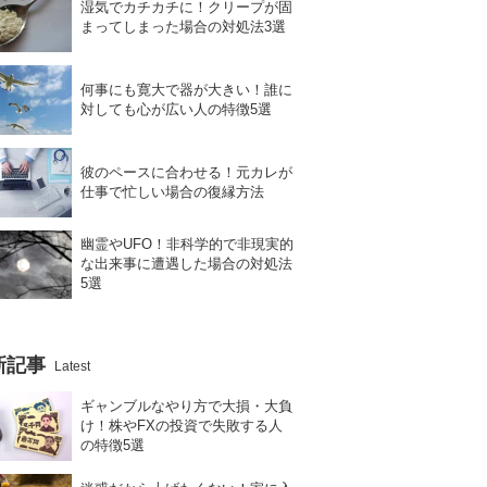
湿気でカチカチに！クリープが固
まってしまった場合の対処法3選
何事にも寛大で器が大きい！誰に
対しても心が広い人の特徴5選
彼のペースに合わせる！元カレが
仕事で忙しい場合の復縁方法
幽霊やUFO！非科学的で非現実的
な出来事に遭遇した場合の対処法
5選
新記事
Latest
ギャンブルなやり方で大損・大負
け！株やFXの投資で失敗する人
の特徴5選