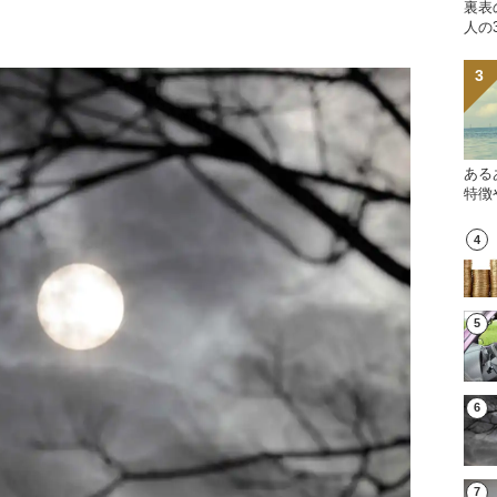
裏表
人の
ある
特徴