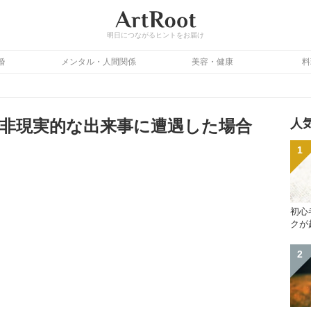
明日につながるヒントをお届け
婚
メンタル・人間関係
美容・健康
料
で非現実的な出来事に遭遇した場合
人
初心
クが