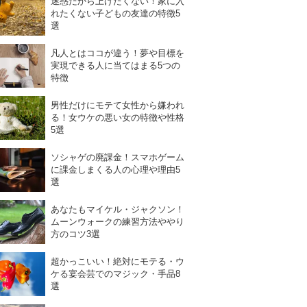
迷惑だから上げたくない！家に入
れたくない子どもの友達の特徴5
選
凡人とはココが違う！夢や目標を
実現できる人に当てはまる5つの
特徴
男性だけにモテて女性から嫌われ
る！女ウケの悪い女の特徴や性格
5選
ソシャゲの廃課金！スマホゲーム
に課金しまくる人の心理や理由5
選
あなたもマイケル・ジャクソン！
ムーンウォークの練習方法ややり
方のコツ3選
超かっこいい！絶対にモテる・ウ
ケる宴会芸でのマジック・手品8
選