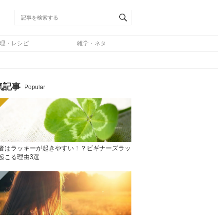
理・レシピ
雑学・ネタ
気記事
Popular
者はラッキーが起きやすい！？ビギナーズラッ
起こる理由3選