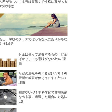
の差が激しい！本当は腹黒くて性格に裏がある
3つの特徴
ある！学校のクラスでぼっちな人にありがちな
や行動5選
お金は使って消費するもの！貯金
ばかりしても意味がない3つの理
由
ただの運転を教えるだけだろ！教
習所の教官が偉そうにする3つの
理由
幽霊やUFO！非科学的で非現実的
な出来事に遭遇した場合の対処法
5選