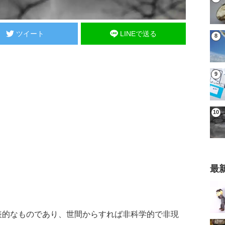
ツイート
LINEで送る
最
表的なものであり、世間からすれば非科学的で非現