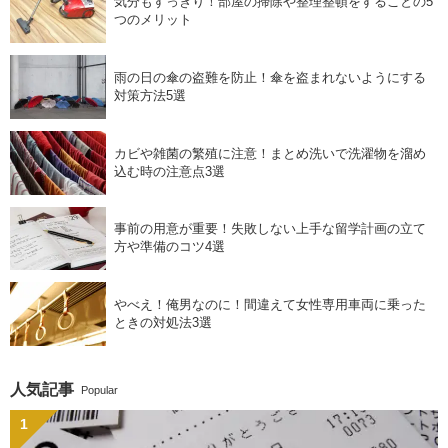
気分もすっきり！部屋の掃除や整理整頓をすることの5
つのメリット
雨の日の傘の盗難を防止！傘を盗まれないようにする
対策方法5選
カビや雑菌の繁殖に注意！まとめ洗いで洗濯物を溜め
込む時の注意点3選
事前の用意が重要！失敗しない上手な留学計画の立て
方や準備のコツ4選
やべえ！俺男なのに！間違えて女性専用車両に乗った
ときの対処法3選
人気記事
Popular