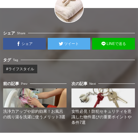
シェア
Share
シェア
ツイート
LINEで送る
タグ
Tag
#ライフスタイル
前の記事
次の記事
Prev
Next
洗浄力アップや節約効果！お風呂
女性必見！防犯セキュリティを意
の残り湯を洗濯に使うメリット3選
識した物件選びの重要ポイントや
条件7選