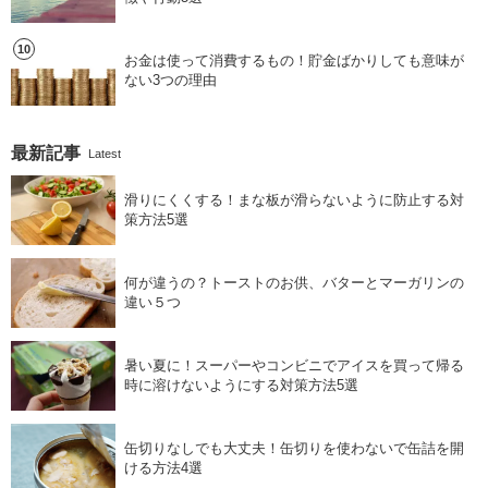
お金は使って消費するもの！貯金ばかりしても意味が
ない3つの理由
最新記事
Latest
滑りにくくする！まな板が滑らないように防止する対
策方法5選
何が違うの？トーストのお供、バターとマーガリンの
違い５つ
暑い夏に！スーパーやコンビニでアイスを買って帰る
時に溶けないようにする対策方法5選
缶切りなしでも大丈夫！缶切りを使わないで缶詰を開
ける方法4選