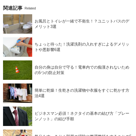
関連記事
Related
お風呂とトイレが一緒で不衛生！？ユニットバスのデ
メリット3選
ちょっと待った！洗濯洗剤の入れすぎによるデメリッ
トや悪影響6選
自分の身は自分で守る！電車内での痴漢されないため
の5つの防止対策
簡単に乾燥！生乾きの洗濯物や衣服をすぐに乾かす方
法4選
ビジネスマン必須！ネクタイの基本の結び方「プレー
ンノット」の結び手順