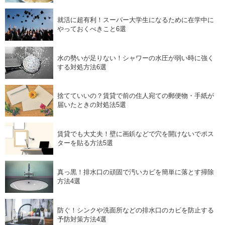
就活に超有利！スーパー大学生になるために在学中に
やっておくべきこと6選
水の勢いが足りない！シャワーの水圧が弱い時に強く
する対処方法6選
捨てていいの？賃貸で前の住人宛ての郵便物・手紙が
届いたときの対処法5選
賃貸でも大丈夫！壁に画鋲などで穴を開けないでポス
ターを貼る方法5選
真っ黒！排水口の頑固で汚いカビを簡単に落とす掃除
方法4選
防ぐ！シンクや洗面所などの排水口のカビを防止する
予防対策方法4選