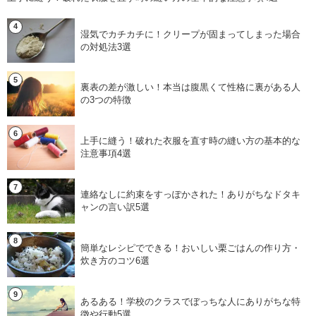
湿気でカチカチに！クリープが固まってしまった場合
の対処法3選
裏表の差が激しい！本当は腹黒くて性格に裏がある人
の3つの特徴
上手に縫う！破れた衣服を直す時の縫い方の基本的な
注意事項4選
連絡なしに約束をすっぽかされた！ありがちなドタキ
ャンの言い訳5選
簡単なレシピでできる！おいしい栗ごはんの作り方・
炊き方のコツ6選
あるある！学校のクラスでぼっちな人にありがちな特
徴や行動5選