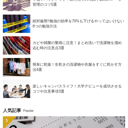
管理のコツ5選
絶対厳禁!!勉強の効率を70%も下げるやってはいけない
8つの勉強方法
カビや雑菌の繁殖に注意！まとめ洗いで洗濯物を溜め
込む時の注意点3選
簡単に乾燥！生乾きの洗濯物や衣服をすぐに乾かす方
法4選
楽しいキャンパスライフ！大学デビューを成功させる
コツや注意事項3選
人気記事
Popular