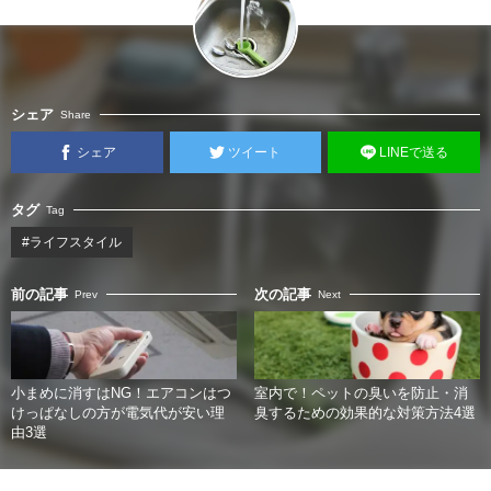
シェア
Share
シェア
ツイート
LINEで送る
タグ
Tag
#ライフスタイル
前の記事
次の記事
Prev
Next
小まめに消すはNG！エアコンはつ
室内で！ペットの臭いを防止・消
けっぱなしの方が電気代が安い理
臭するための効果的な対策方法4選
由3選