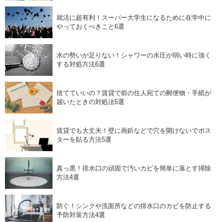
就活に超有利！スーパー大学生になるために在学中に
やっておくべきこと6選
水の勢いが足りない！シャワーの水圧が弱い時に強く
する対処方法6選
捨てていいの？賃貸で前の住人宛ての郵便物・手紙が
届いたときの対処法5選
賃貸でも大丈夫！壁に画鋲などで穴を開けないでポス
ターを貼る方法5選
真っ黒！排水口の頑固で汚いカビを簡単に落とす掃除
方法4選
防ぐ！シンクや洗面所などの排水口のカビを防止する
予防対策方法4選