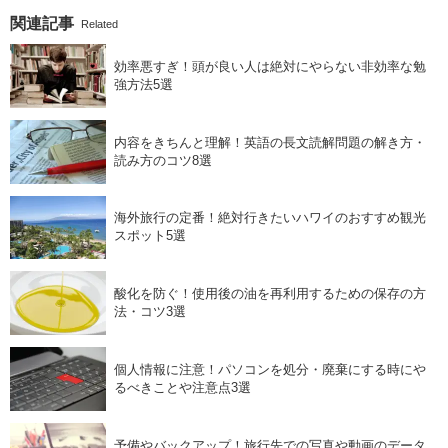
関連記事
Related
効率悪すぎ！頭が良い人は絶対にやらない非効率な勉
強方法5選
内容をきちんと理解！英語の長文読解問題の解き方・
読み方のコツ8選
海外旅行の定番！絶対行きたいハワイのおすすめ観光
スポット5選
酸化を防ぐ！使用後の油を再利用するための保存の方
法・コツ3選
個人情報に注意！パソコンを処分・廃棄にする時にや
るべきことや注意点3選
予備やバックアップ！旅行先での写真や動画のデータ