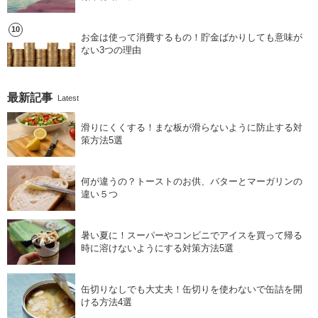
お金は使って消費するもの！貯金ばかりしても意味が
ない3つの理由
最新記事
Latest
滑りにくくする！まな板が滑らないように防止する対
策方法5選
何が違うの？トーストのお供、バターとマーガリンの
違い５つ
暑い夏に！スーパーやコンビニでアイスを買って帰る
時に溶けないようにする対策方法5選
缶切りなしでも大丈夫！缶切りを使わないで缶詰を開
ける方法4選