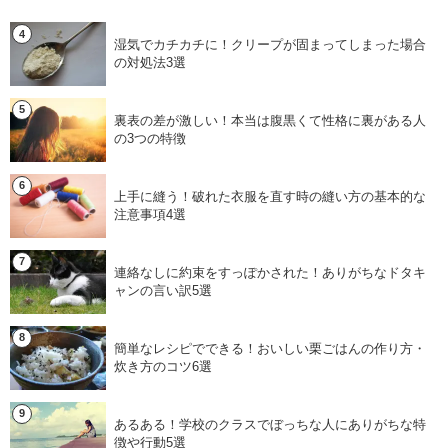
湿気でカチカチに！クリープが固まってしまった場合
の対処法3選
裏表の差が激しい！本当は腹黒くて性格に裏がある人
の3つの特徴
上手に縫う！破れた衣服を直す時の縫い方の基本的な
注意事項4選
連絡なしに約束をすっぽかされた！ありがちなドタキ
ャンの言い訳5選
簡単なレシピでできる！おいしい栗ごはんの作り方・
炊き方のコツ6選
あるある！学校のクラスでぼっちな人にありがちな特
徴や行動5選