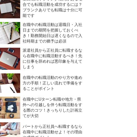
合でも転職活動を成功するには？
ブランクありでも転職は十分に可
能です
在職中の転職活動は退職日・入社
日までの期間を把握しておくべ
き！勤務開始日は遅くなるので入
社時期までの猶予は必須
派遣社員から正社員に転職するな
ら在職中に転職活動するべき！先
に仕事を辞めれば悪印象を与えて
しまう
在職中の転職活動のやり方や進め
方の手順！正しい流れで準備をす
ることがポイント
在職中にUターン転職や地方・県
外への引越しを伴う転職活動をす
る際のコツ！きっちりした計画立
てが大切
パートから正社員へ転職するなら
在職中に転職活動せよ！その理由