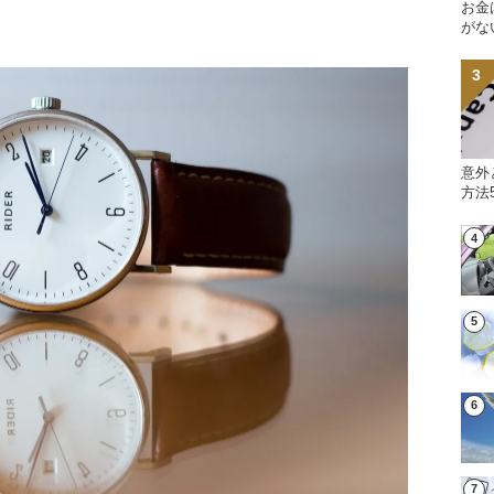
お金
がな
意外
方法