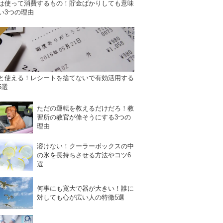
は使って消費するもの！貯金ばかりしても意味
い3つの理由
と使える！レシートを捨てないで有効活用する
5選
ただの運転を教えるだけだろ！教
習所の教官が偉そうにする3つの
理由
溶けない！クーラーボックスの中
の氷を長持ちさせる方法やコツ6
選
何事にも寛大で器が大きい！誰に
対しても心が広い人の特徴5選