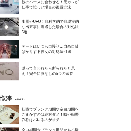
彼のペースに合わせる！元カレが
仕事で忙しい場合の復縁方法
幽霊やUFO！非科学的で非現実的
な出来事に遭遇した場合の対処法
5選
デートはいつも自慢話…自画自賛
ばかりする彼女の対処法21選
誘って言われたら断られたと思
え！完全に脈なしの5つの返答
新記事
Latest
転職でブランク期間や空白期間を
ごまかすのは絶対ダメ！嘘や職歴
詐称はバレるのがオチ
空白期間やブランク期間がある場