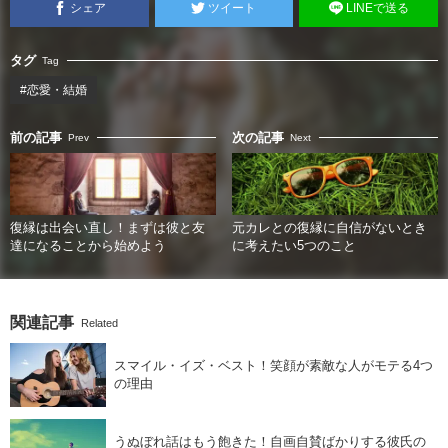
シェア
ツイート
LINEで送る
タグ
Tag
#恋愛・結婚
前の記事
次の記事
Prev
Next
復縁は出会い直し！まずは彼と友
元カレとの復縁に自信がないとき
達になることから始めよう
に考えたい5つのこと
関連記事
Related
スマイル・イズ・ベスト！笑顔が素敵な人がモテる4つ
の理由
うぬぼれ話はもう飽きた！自画自賛ばかりする彼氏の