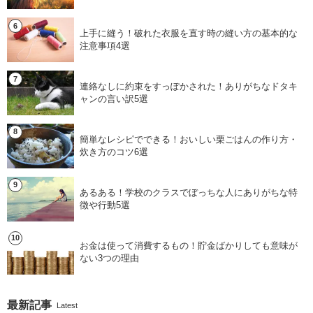
上手に縫う！破れた衣服を直す時の縫い方の基本的な
注意事項4選
連絡なしに約束をすっぽかされた！ありがちなドタキ
ャンの言い訳5選
簡単なレシピでできる！おいしい栗ごはんの作り方・
炊き方のコツ6選
あるある！学校のクラスでぼっちな人にありがちな特
徴や行動5選
お金は使って消費するもの！貯金ばかりしても意味が
ない3つの理由
最新記事
Latest