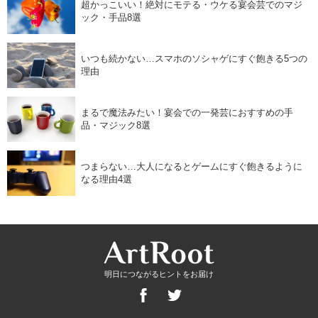
超かっこいい！絶対にモテる・ウケる宴会芸でのマジ
ック・手品8選
いつも続かない…スマホのソシャゲにすぐ飽きる5つの
理由
まるで魔法みたい！宴会での一発芸におすすめの手
品・マジック8選
つまらない…大人になるとゲームにすぐ飽きるように
なる理由4選
明日につながるヒントをお届け