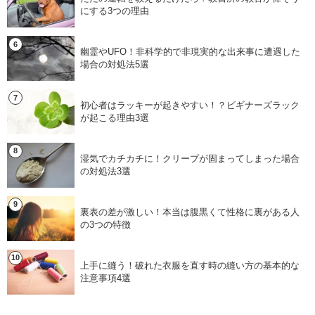
にする3つの理由
幽霊やUFO！非科学的で非現実的な出来事に遭遇した
場合の対処法5選
初心者はラッキーが起きやすい！？ビギナーズラック
が起こる理由3選
湿気でカチカチに！クリープが固まってしまった場合
の対処法3選
裏表の差が激しい！本当は腹黒くて性格に裏がある人
の3つの特徴
上手に縫う！破れた衣服を直す時の縫い方の基本的な
注意事項4選