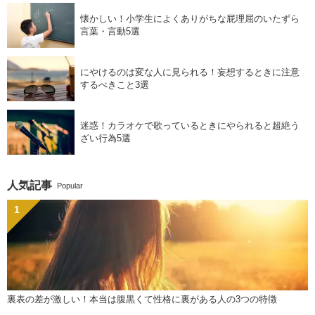
懐かしい！小学生によくありがちな屁理屈のいたずら
言葉・言動5選
にやけるのは変な人に見られる！妄想するときに注意
するべきこと3選
迷惑！カラオケで歌っているときにやられると超絶う
ざい行為5選
人気記事
Popular
裏表の差が激しい！本当は腹黒くて性格に裏がある人の3つの特徴