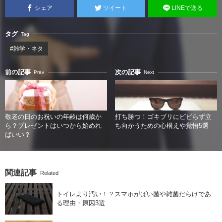
シェア
ツイート
LINEで送る
タグ
Tag
#雑学・ネタ
前の記事
次の記事
Prev
Next
敬老の日のお祝いの年齢は何歳か
打ち勝つ！ゴキブリにビビらず立
ら？プレゼントはいつから始めれ
ち向かうための心構えや覚悟5選
ばいい？
関連記事
Related
トイレより汚い！？スマホがばい菌や雑菌だらけであ
る理由・原因3選