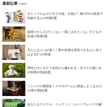
最新記事
Latest
ギャンブルなやり方で大損・大負け！株やFXの投資で
失敗する人の特徴5選
迷惑だから上げたくない！家に入れたくない子どもの
友達の特徴5選
凡人とはココが違う！夢や目標を実現できる人に当て
はまる5つの特徴
男性だけにモテて女性から嫌われる！女ウケの悪い女
の特徴や性格5選
ソシャゲの廃課金！スマホゲームに課金しまくる人の
心理や理由5選
あなたもマイケル・ジャクソン！ムーンウォークの練