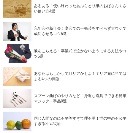
あるある！使い終わったあぶらとり紙のおばさんくさ
い使い方4選
忘年会や新年会！宴会での一発芸をすべらず大ウケで
成功させるコツ5選
涙をこらえる！卒業式で泣かないようにする方法やコ
ツ5選
あなたはもしかして非リアかもよ！？リア充に当ては
まる4つの特徴
スプーン曲げのやり方など！身近な道具でできる簡単
マジック・手品9選
同じ人間なのに不平等すぎて理不尽！世の中の不公平
すぎる3つの項目