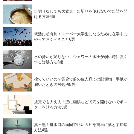
缶切りなしでも大丈夫！缶切りを使わないで缶詰を開
ける方法4選
就活に超有利！スーパー大学生になるために在学中に
やっておくべきこと6選
水の勢いが足りない！シャワーの水圧が弱い時に強く
する対処方法6選
捨てていいの？賃貸で前の住人宛ての郵便物・手紙が
届いたときの対処法5選
賃貸でも大丈夫！壁に画鋲などで穴を開けないでポス
ターを貼る方法5選
真っ黒！排水口の頑固で汚いカビを簡単に落とす掃除
方法4選