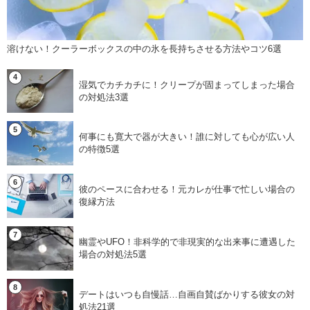
溶けない！クーラーボックスの中の氷を長持ちさせる方法やコツ6選
湿気でカチカチに！クリープが固まってしまった場合
の対処法3選
何事にも寛大で器が大きい！誰に対しても心が広い人
の特徴5選
彼のペースに合わせる！元カレが仕事で忙しい場合の
復縁方法
幽霊やUFO！非科学的で非現実的な出来事に遭遇した
場合の対処法5選
デートはいつも自慢話…自画自賛ばかりする彼女の対
処法21選