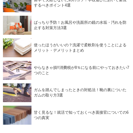
するべきポイント4選
ばっちり予防！お風呂や洗面所の鏡の水垢・汚れを防
止する対策方法3選
使ったほうがいいの？洗濯で柔軟剤を使うことによる
メリット・デメリットまとめ
やらなきゃ損!!消費税が8％になる前にやっておきたい7
つのこと
ガムを踏んでしまったときの対処法！靴の裏についた
ガムの取り方3選
甘く見るな！就活で知っておくべき面接官についての6
つの真実