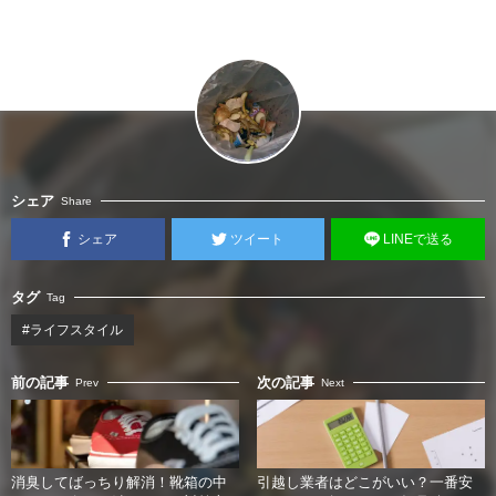
シェア
Share
シェア
ツイート
LINEで送る
タグ
Tag
#ライフスタイル
前の記事
次の記事
Prev
Next
消臭してばっちり解消！靴箱の中
引越し業者はどこがいい？一番安