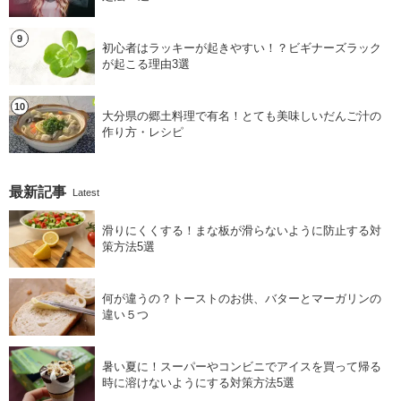
初心者はラッキーが起きやすい！？ビギナーズラック
が起こる理由3選
大分県の郷土料理で有名！とても美味しいだんご汁の
作り方・レシピ
最新記事
Latest
滑りにくくする！まな板が滑らないように防止する対
策方法5選
何が違うの？トーストのお供、バターとマーガリンの
違い５つ
暑い夏に！スーパーやコンビニでアイスを買って帰る
時に溶けないようにする対策方法5選