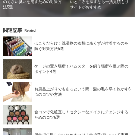
のくさい臭いを消すための対策方
いところを探すなら一括見積もり
法5選
サイトがおすすめ
関連記事
Related
ほこりだらけ！洗濯物の衣類に糸くずが付着するのを
防ぐ対策方法5選
ケージの置き場所！ハムスターを飼う場所を選ぶ際の
ポイント4選
お風呂上がりでもあっという間！髪の毛を早く乾かす6
つのコツや方法
合コンで化粧直し！セクシーなメイクにチェンジする
ためのコツ6選
留学で失敗しないためのコツ！学校選びにおいて重視