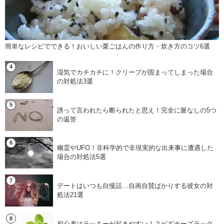
簡単なレシピでできる！おいしい栗ごはんの作り方・炊き方のコツ6選
湿気でカチカチに！クリープが固まってしまった場合
の対処法3選
誘って言われたら断られたと思え！完全に脈なしの5つ
の返答
幽霊やUFO！非科学的で非現実的な出来事に遭遇した
場合の対処法5選
デートはいつも自慢話…自画自賛ばかりする彼女の対
処法21選
初心者はラッキーが起きやすい！？ビギナーズラック