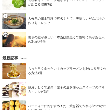
が起こる理由3選
大分県の郷土料理で有名！とても美味しいだんご汁の
作り方・レシピ
裏表の差が激しい！本当は腹黒くて性格に裏がある人
の3つの特徴
最新記事
Latest
もっと早く食べたい！カップラーメンを3分より早く作
る方法4選
超おいしくて最高！餃子の皮を使ったスイーツの作り
方・レシピ3選
パーティーにおすすめ！たこ焼き器で作れる3つのかわ