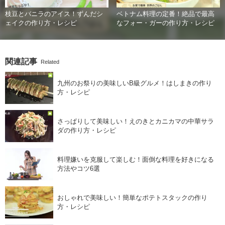
枝豆とバニラのアイス！ずんだシ
ベトナム料理の定番！絶品で最高
ェイクの作り方・レシピ
なフォー・ガーの作り方・レシピ
関連記事
Related
九州のお祭りの美味しいB級グルメ！はしまきの作り
方・レシピ
さっぱりして美味しい！えのきとカニカマの中華サラ
ダの作り方・レシピ
料理嫌いを克服して楽しむ！面倒な料理を好きになる
方法やコツ6選
おしゃれで美味しい！簡単なポテトスタックの作り
方・レシピ