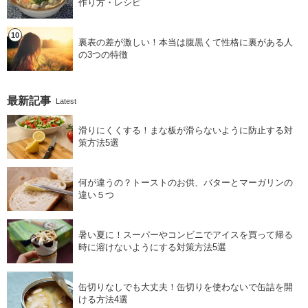
作り方・レシピ
裏表の差が激しい！本当は腹黒くて性格に裏がある人
の3つの特徴
最新記事
Latest
滑りにくくする！まな板が滑らないように防止する対
策方法5選
何が違うの？トーストのお供、バターとマーガリンの
違い５つ
暑い夏に！スーパーやコンビニでアイスを買って帰る
時に溶けないようにする対策方法5選
缶切りなしでも大丈夫！缶切りを使わないで缶詰を開
ける方法4選