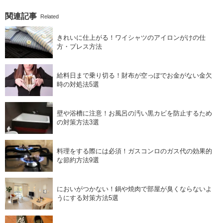
関連記事
Related
きれいに仕上がる！ワイシャツのアイロンがけの仕
方・プレス方法
給料日まで乗り切る！財布が空っぽでお金がない金欠
時の対処法5選
壁や浴槽に注意！お風呂の汚い黒カビを防止するため
の対策方法3選
料理をする際には必須！ガスコンロのガス代の効果的
な節約方法9選
においがつかない！鍋や焼肉で部屋が臭くならないよ
うにする対策方法5選