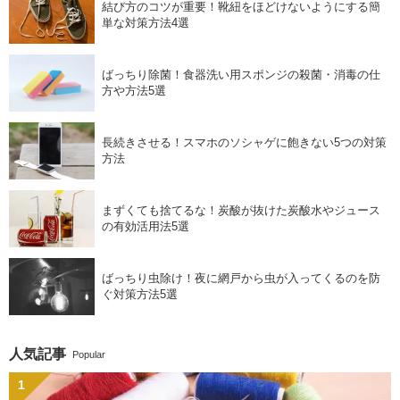
結び方のコツが重要！靴紐をほどけないようにする簡
単な対策方法4選
ばっちり除菌！食器洗い用スポンジの殺菌・消毒の仕
方や方法5選
長続きさせる！スマホのソシャゲに飽きない5つの対策
方法
まずくても捨てるな！炭酸が抜けた炭酸水やジュース
の有効活用法5選
ばっちり虫除け！夜に網戸から虫が入ってくるのを防
ぐ対策方法5選
人気記事
Popular