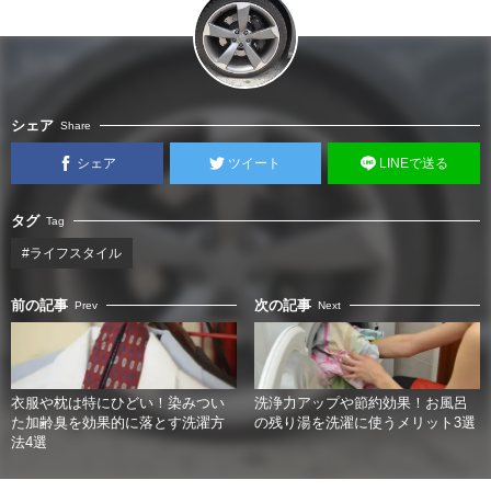
シェア
Share
シェア
ツイート
LINEで送る
タグ
Tag
#ライフスタイル
前の記事
次の記事
Prev
Next
衣服や枕は特にひどい！染みつい
洗浄力アップや節約効果！お風呂
た加齢臭を効果的に落とす洗濯方
の残り湯を洗濯に使うメリット3選
法4選