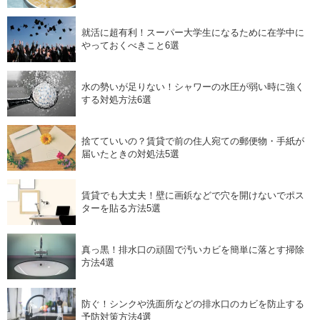
就活に超有利！スーパー大学生になるために在学中に
やっておくべきこと6選
水の勢いが足りない！シャワーの水圧が弱い時に強く
する対処方法6選
捨てていいの？賃貸で前の住人宛ての郵便物・手紙が
届いたときの対処法5選
賃貸でも大丈夫！壁に画鋲などで穴を開けないでポス
ターを貼る方法5選
真っ黒！排水口の頑固で汚いカビを簡単に落とす掃除
方法4選
防ぐ！シンクや洗面所などの排水口のカビを防止する
予防対策方法4選