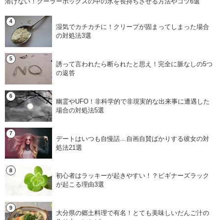
溶けない！クーラーボックスの中の氷を長持ちさせる方法やコツ6選
湿気でカチカチに！クリープが固まってしまった場合
の対処法3選
誘って言われたら断られたと思え！完全に脈なしの5つ
の返答
幽霊やUFO！非科学的で非現実的な出来事に遭遇した
場合の対処法5選
デートはいつも自慢話…自画自賛ばかりする彼女の対
処法21選
初心者はラッキーが起きやすい！？ビギナーズラック
が起こる理由3選
大分県の郷土料理で有名！とても美味しいだんご汁の