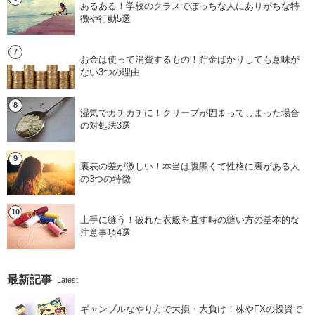
あるある！学校のクラスでぼっちな人にありがちな特
徴や行動5選
お金は使って消費するもの！貯金ばかりしても意味が
ない3つの理由
湿気でカチカチに！クリープが固まってしまった場合
の対処法3選
裏表の差が激しい！本当は腹黒くて性格に裏がある人
の3つの特徴
上手に縫う！破れた衣服を直す時の縫い方の基本的な
注意事項4選
最新記事
Latest
ギャンブルなやり方で大損・大負け！株やFXの投資で