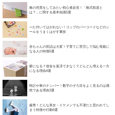
株の売買をしてみたい初心者必見！「株式投資と
は？」に関する基本知識5選
べた付いてはがれない！コップのバーコードなどのシ
ールをうまくはがす裏技
赤ちゃんの世話は大変！子育てに苦労して悩む母親に
なる人の特徴5選
癖になる？借金を返済できなくてどんどん増える一方
になる理由4選
時計や車のナンバー！数字のぞろ目をよく見るのは偶
然である理由3選
厳禁！どんな美女・イケメンでも不潔だと思われてし
まう特徴や行動6選