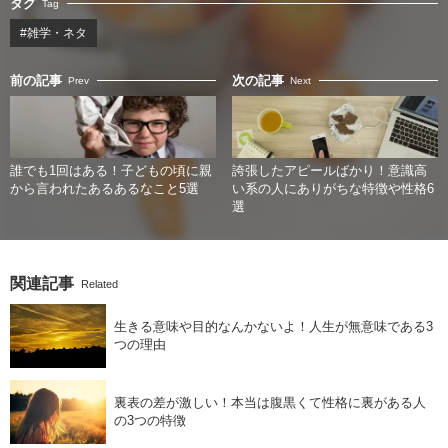
タグ
Tag
#雑学・ネタ
前の記事
次の記事
Prev
Next
誰でも1回はある！子どもの頃に親
誇張したアピールばかり！意識高
から言われたあるあるなこと5選
い系の人にありがちな特徴や性格6
選
関連記事
Related
生きる意味や目的なんかないよ！人生が無意味である3
つの理由
裏表の差が激しい！本当は腹黒くて性格に裏がある人
の3つの特徴