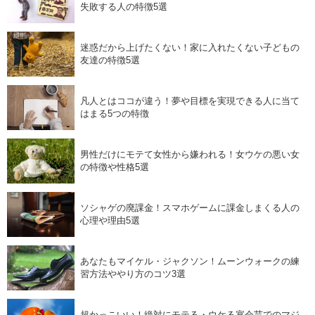
失敗する人の特徴5選
迷惑だから上げたくない！家に入れたくない子どもの
友達の特徴5選
凡人とはココが違う！夢や目標を実現できる人に当て
はまる5つの特徴
男性だけにモテて女性から嫌われる！女ウケの悪い女
の特徴や性格5選
ソシャゲの廃課金！スマホゲームに課金しまくる人の
心理や理由5選
あなたもマイケル・ジャクソン！ムーンウォークの練
習方法ややり方のコツ3選
超かっこいい！絶対にモテる・ウケる宴会芸でのマジ