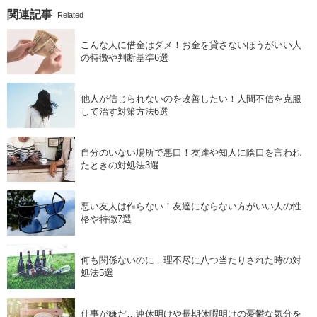
関連記事
Related
こんな人に借金はダメ！お金を貸さないほうがいい人
の特徴や判断基準6選
他人が信じられないのを改善したい！人間不信を克服
して治す対策方法6選
自分のいない場所で悪口！友達や知人に陰口を言われ
たときの対処法3選
悪い友人は作らない！友達にならない方がいい人の性
格や特徴7選
何も関係ないのに…理不尽に八つ当たりされた時の対
処法5選
仕事が嫌だ…連休明けや長期休暇明けの憂鬱な気分を