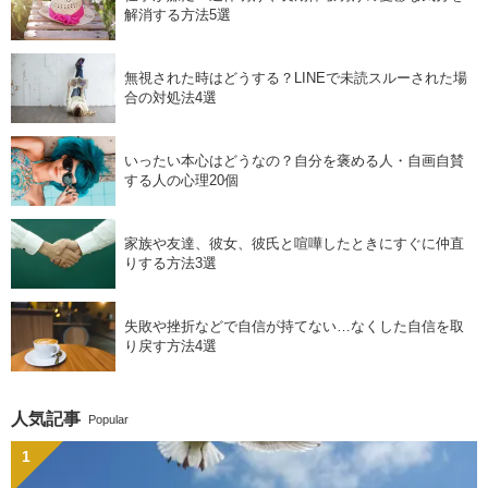
解消する方法5選
無視された時はどうする？LINEで未読スルーされた場
合の対処法4選
いったい本心はどうなの？自分を褒める人・自画自賛
する人の心理20個
家族や友達、彼女、彼氏と喧嘩したときにすぐに仲直
りする方法3選
失敗や挫折などで自信が持てない…なくした自信を取
り戻す方法4選
人気記事
Popular