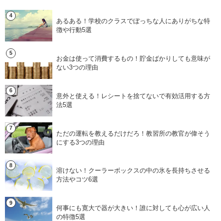
あるある！学校のクラスでぼっちな人にありがちな特
徴や行動5選
お金は使って消費するもの！貯金ばかりしても意味が
ない3つの理由
意外と使える！レシートを捨てないで有効活用する方
法5選
ただの運転を教えるだけだろ！教習所の教官が偉そう
にする3つの理由
溶けない！クーラーボックスの中の氷を長持ちさせる
方法やコツ6選
何事にも寛大で器が大きい！誰に対しても心が広い人
の特徴5選