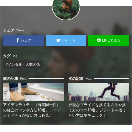
シェア
Share
シェア
ツイート
LINEで送る
タグ
Tag
#メンタル・人間関係
前の記事
次の記事
Prev
Next
アイデンティティ（自我同一性）
邪魔なプライドを捨てる方法や捨
の確立のコツや方法10選。アイデ
て方のコツ10選。プライドを捨て
ンティティがない方は必見！
たい方は要チェック！