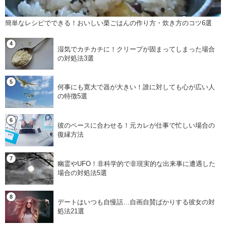
簡単なレシピでできる！おいしい栗ごはんの作り方・炊き方のコツ6選
湿気でカチカチに！クリープが固まってしまった場合
の対処法3選
何事にも寛大で器が大きい！誰に対しても心が広い人
の特徴5選
彼のペースに合わせる！元カレが仕事で忙しい場合の
復縁方法
幽霊やUFO！非科学的で非現実的な出来事に遭遇した
場合の対処法5選
デートはいつも自慢話…自画自賛ばかりする彼女の対
処法21選