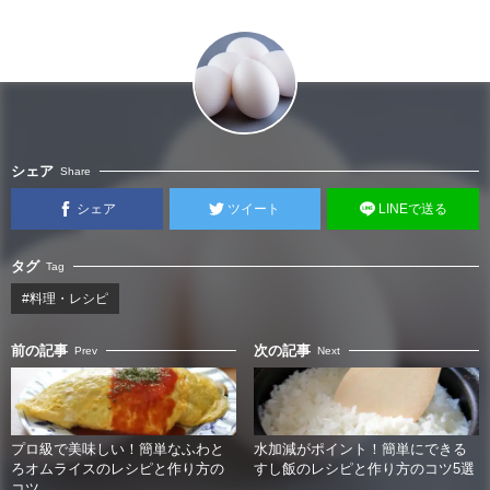
シェア
Share
シェア
ツイート
LINEで送る
タグ
Tag
#料理・レシピ
前の記事
次の記事
Prev
Next
プロ級で美味しい！簡単なふわと
水加減がポイント！簡単にできる
ろオムライスのレシピと作り方の
すし飯のレシピと作り方のコツ5選
コツ