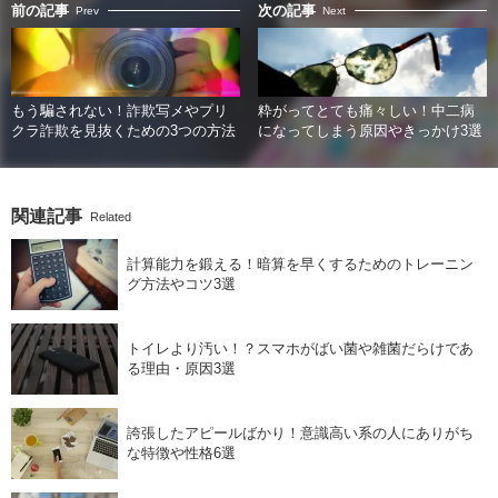
前の記事
次の記事
Prev
Next
もう騙されない！詐欺写メやプリ
粋がってとても痛々しい！中二病
クラ詐欺を見抜くための3つの方法
になってしまう原因やきっかけ3選
関連記事
Related
計算能力を鍛える！暗算を早くするためのトレーニン
グ方法やコツ3選
トイレより汚い！？スマホがばい菌や雑菌だらけであ
る理由・原因3選
誇張したアピールばかり！意識高い系の人にありがち
な特徴や性格6選