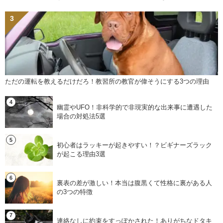
ただの運転を教えるだけだろ！教習所の教官が偉そうにする3つの理由
幽霊やUFO！非科学的で非現実的な出来事に遭遇した
場合の対処法5選
初心者はラッキーが起きやすい！？ビギナーズラック
が起こる理由3選
裏表の差が激しい！本当は腹黒くて性格に裏がある人
の3つの特徴
連絡なしに約束をすっぽかされた！ありがちなドタキ