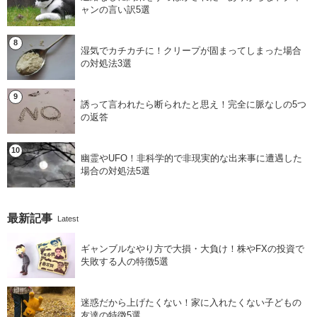
ャンの言い訳5選
湿気でカチカチに！クリープが固まってしまった場合
の対処法3選
誘って言われたら断られたと思え！完全に脈なしの5つ
の返答
幽霊やUFO！非科学的で非現実的な出来事に遭遇した
場合の対処法5選
最新記事
Latest
ギャンブルなやり方で大損・大負け！株やFXの投資で
失敗する人の特徴5選
迷惑だから上げたくない！家に入れたくない子どもの
友達の特徴5選