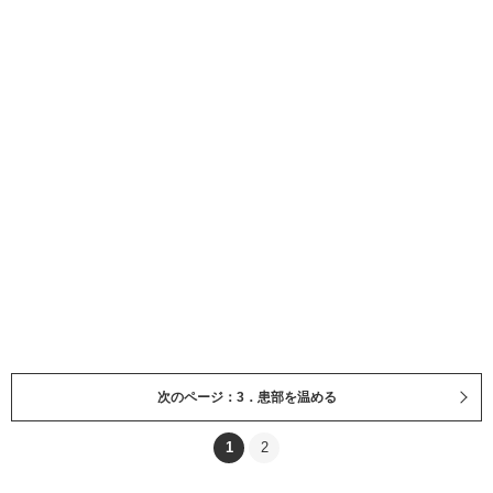
次のページ：3．患部を温める
1
2