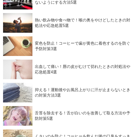
ないようにする方法5選
熱い飲み物や食べ物で！喉の奥をやけどしたときの対
処法や応急処置5選
変色を防止！コーヒーで歯が黄色に着色するのを防ぐ
予防対策3選
出血して痛い！唇の皮がむけて切れたときの対処法や
応急処置4選
抑える！運動後やお風呂上がりに汗が止まらないとき
の対策方法3選
舌苔を除去する！舌が白いのを改善して取る方法や予
防対策5選
くさいのを防ぐ！コーヒーを飲んだ後の口臭をすっき