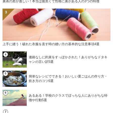
裏表の差が激しい！本当は腹黒くて性格に裏がある人の3つの特徴
上手に縫う！破れた衣服を直す時の縫い方の基本的な注意事項4選
連絡なしに約束をすっぽかされた！ありがちなドタキ
ャンの言い訳5選
簡単なレシピでできる！おいしい栗ごはんの作り方・
炊き方のコツ6選
あるある！学校のクラスでぼっちな人にありがちな特
徴や行動5選