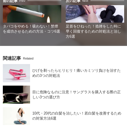
前の記事
次の記事
Prev
Next
タバコをやめる！吸わない！禁煙
足首をひねった！捻挫をした時に
を成功させるための方法・コツ6選
早く回復するための対処法と治し
方6選
関連記事
Related
ひげを剃ったらヒリヒリ！痛いカミソリ負けを治すた
めの3つの対処法
目に危険なものに注意！サングラスを購入する際の正
しい3つの選び方
10代・20代の白髪を治したい！若白髪を改善するため
の対策方法6選