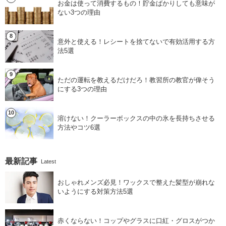
お金は使って消費するもの！貯金ばかりしても意味が
ない3つの理由
意外と使える！レシートを捨てないで有効活用する方
法5選
ただの運転を教えるだけだろ！教習所の教官が偉そう
にする3つの理由
溶けない！クーラーボックスの中の氷を長持ちさせる
方法やコツ6選
最新記事
Latest
おしゃれメンズ必見！ワックスで整えた髪型が崩れな
いようにする対策方法5選
赤くならない！コップやグラスに口紅・グロスがつか