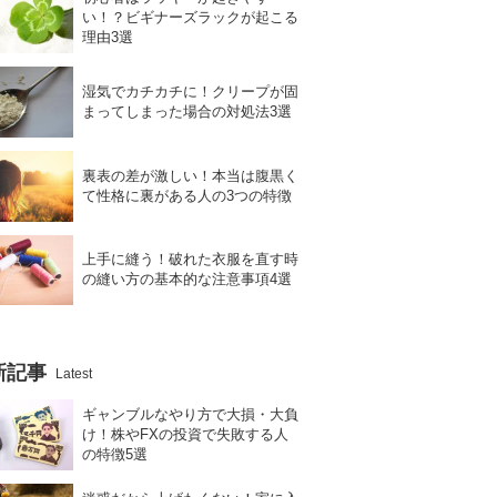
い！？ビギナーズラックが起こる
理由3選
湿気でカチカチに！クリープが固
まってしまった場合の対処法3選
裏表の差が激しい！本当は腹黒く
て性格に裏がある人の3つの特徴
上手に縫う！破れた衣服を直す時
の縫い方の基本的な注意事項4選
新記事
Latest
ギャンブルなやり方で大損・大負
け！株やFXの投資で失敗する人
の特徴5選