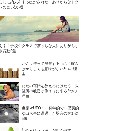
なしに約束をすっぽかされた！ありがちなドタ
ンの言い訳5選
ある！学校のクラスでぼっちな人にありがちな
や行動5選
お金は使って消費するもの！貯金
ばかりしても意味がない3つの理
由
ただの運転を教えるだけだろ！教
習所の教官が偉そうにする3つの
理由
幽霊やUFO！非科学的で非現実的
な出来事に遭遇した場合の対処法
5選
初心者はラッキーが起きやす