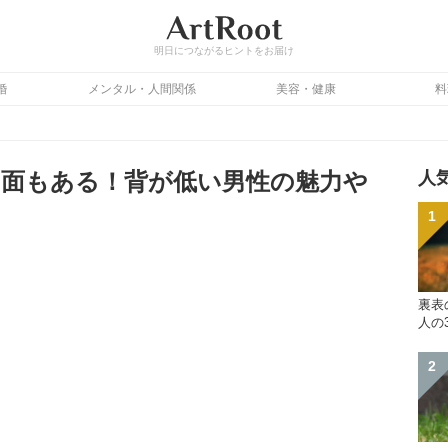
明日につながるヒントをお届け
婚
メンタル・人間関係
美容・健康
料
面もある！背が低い男性の魅力や
人
裏表
人の