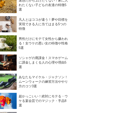
迷惑だから上げたくない！家に入
れたくない子どもの友達の特徴5
選
凡人とはココが違う！夢や目標を
実現できる人に当てはまる5つの
特徴
男性だけにモテて女性から嫌われ
る！女ウケの悪い女の特徴や性格
5選
ソシャゲの廃課金！スマホゲーム
に課金しまくる人の心理や理由5
選
あなたもマイケル・ジャクソン！
ムーンウォークの練習方法ややり
方のコツ3選
超かっこいい！絶対にモテる・ウ
ケる宴会芸でのマジック・手品8
選