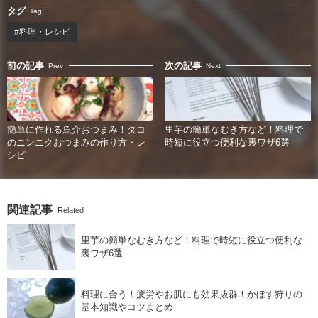
タグ
Tag
#料理・レシピ
前の記事
次の記事
Prev
Next
簡単に作れる魚介おつまみ！タコ
里芋の簡単なむき方など！料理で
のニンニクおつまみの作り方・レ
時短に役立つ便利な裏ワザ6選
シピ
関連記事
Related
里芋の簡単なむき方など！料理で時短に役立つ便利な
裏ワザ6選
料理に合う！疲労やお肌にも効果抜群！かぼす狩りの
基本知識やコツまとめ