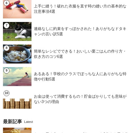
上手に縫う！破れた衣服を直す時の縫い方の基本的な
注意事項4選
連絡なしに約束をすっぽかされた！ありがちなドタキ
ャンの言い訳5選
簡単なレシピでできる！おいしい栗ごはんの作り方・
炊き方のコツ6選
あるある！学校のクラスでぼっちな人にありがちな特
徴や行動5選
お金は使って消費するもの！貯金ばかりしても意味が
ない3つの理由
最新記事
Latest