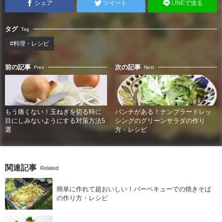
シェア
ツイート
LINEで送る
タグ
Tag
#料理・レシピ
前の記事
次の記事
Prev
Next
もう痛くない！玉ねぎを切る時に
パンチがある！ナンプラードレッ
目にしみないようにする対策方法5
シングのグリーンサラダの作り
選
方・レシピ
関連記事
Related
簡単に作れて超おいしい！バーベキューでの焼きそば
の作り方・レシピ