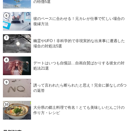
の特徴5選
彼のペースに合わせる！元カレが仕事で忙しい場合の
復縁方法
幽霊やUFO！非科学的で非現実的な出来事に遭遇した
場合の対処法5選
デートはいつも自慢話…自画自賛ばかりする彼女の対
処法21選
誘って言われたら断られたと思え！完全に脈なしの5つ
の返答
大分県の郷土料理で有名！とても美味しいだんご汁の
作り方・レシピ