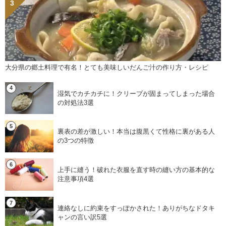
大分県の郷土料理で有名！とても美味しいだんご汁の作り方・レシピ
湿気でカチカチに！クリープが固まってしまった場合
の対処法3選
裏表の差が激しい！本当は腹黒くて性格に裏がある人
の3つの特徴
上手に縫う！破れた衣服を直す時の縫い方の基本的な
注意事項4選
連絡なしに約束をすっぽかされた！ありがちなドタキ
ャンの言い訳5選