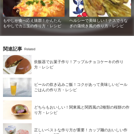
もやしが食べ応え抜群！かんたん
ヘルシーで美味しい！ナスでうな
もやしでカニ玉の作り方・レシピ
ぎの蒲焼き風の作り方・レシピ
関連記事
Related
炊飯器でお菓子作り！アップルチョコケーキの作り
方・レシピ
ビールの炊き込みご飯！コクがあって美味しいビール
ごはんの作り方・レシピ
どちらもおいしい！関東風と関西風の2種類の桜餅の作
り方・レシピ
正しいベストな作り方が重要！カップ麺のおいしい作