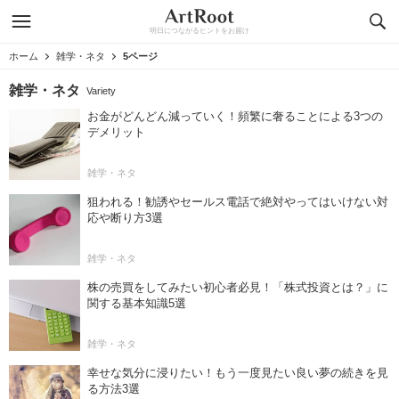
明日につながるヒントをお届け
ホーム
雑学・ネタ
5ページ
雑学・ネタ
Variety
お金がどんどん減っていく！頻繁に奢ることによる3つの
デメリット
雑学・ネタ
狙われる！勧誘やセールス電話で絶対やってはいけない対
応や断り方3選
雑学・ネタ
株の売買をしてみたい初心者必見！「株式投資とは？」に
関する基本知識5選
雑学・ネタ
幸せな気分に浸りたい！もう一度見たい良い夢の続きを見
る方法3選