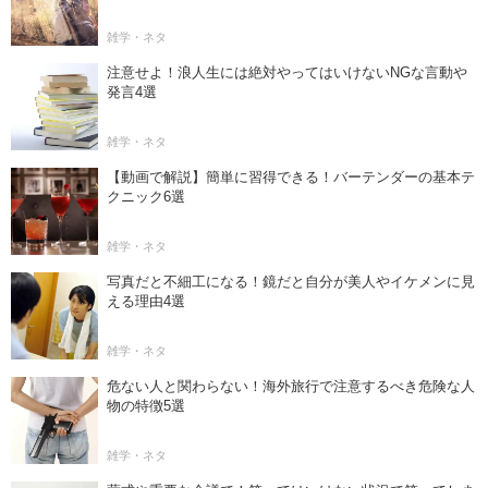
雑学・ネタ
注意せよ！浪人生には絶対やってはいけないNGな言動や
発言4選
雑学・ネタ
【動画で解説】簡単に習得できる！バーテンダーの基本テ
クニック6選
雑学・ネタ
写真だと不細工になる！鏡だと自分が美人やイケメンに見
える理由4選
雑学・ネタ
危ない人と関わらない！海外旅行で注意するべき危険な人
物の特徴5選
雑学・ネタ