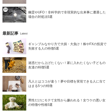
幽霊やUFO！非科学的で非現実的な出来事に遭遇した
場合の対処法5選
最新記事
Latest
ギャンブルなやり方で大損・大負け！株やFXの投資で
失敗する人の特徴5選
迷惑だから上げたくない！家に入れたくない子どもの
友達の特徴5選
凡人とはココが違う！夢や目標を実現できる人に当て
はまる5つの特徴
男性だけにモテて女性から嫌われる！女ウケの悪い女
の特徴や性格5選