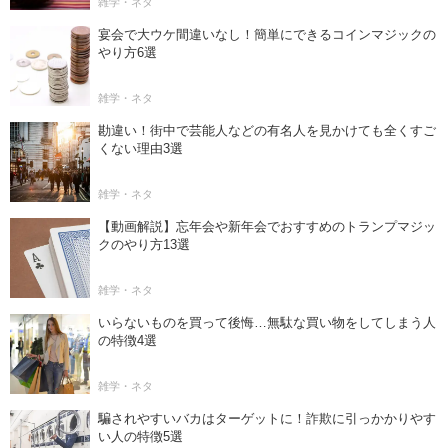
雑学・ネタ
宴会で大ウケ間違いなし！簡単にできるコインマジックの
やり方6選
雑学・ネタ
勘違い！街中で芸能人などの有名人を見かけても全くすご
くない理由3選
雑学・ネタ
【動画解説】忘年会や新年会でおすすめのトランプマジッ
クのやり方13選
雑学・ネタ
いらないものを買って後悔…無駄な買い物をしてしまう人
の特徴4選
雑学・ネタ
騙されやすいバカはターゲットに！詐欺に引っかかりやす
い人の特徴5選