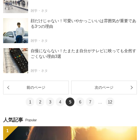
雑学・ネタ
顔だけじゃない！可愛いやかっこいいは雰囲気が重要であ
る3つの理由
雑学・ネタ
自慢にならない！たまたま自分がテレビに映っても全然す
ごくない理由3選
雑学・ネタ
前のページ
次のページ
1
2
3
4
5
6
7
…
12
人気記事
Popular