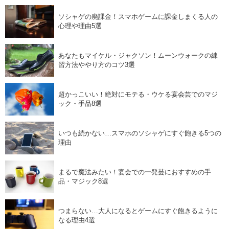
ソシャゲの廃課金！スマホゲームに課金しまくる人の
心理や理由5選
あなたもマイケル・ジャクソン！ムーンウォークの練
習方法ややり方のコツ3選
超かっこいい！絶対にモテる・ウケる宴会芸でのマジ
ック・手品8選
いつも続かない…スマホのソシャゲにすぐ飽きる5つの
理由
まるで魔法みたい！宴会での一発芸におすすめの手
品・マジック8選
つまらない…大人になるとゲームにすぐ飽きるように
なる理由4選