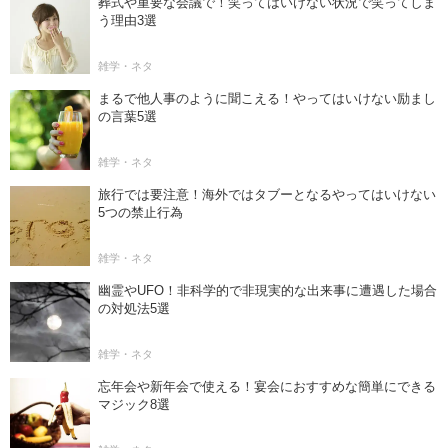
葬式や重要な会議で！笑ってはいけない状況で笑ってしま
う理由3選
雑学・ネタ
まるで他人事のように聞こえる！やってはいけない励まし
の言葉5選
雑学・ネタ
旅行では要注意！海外ではタブーとなるやってはいけない
5つの禁止行為
雑学・ネタ
幽霊やUFO！非科学的で非現実的な出来事に遭遇した場合
の対処法5選
雑学・ネタ
忘年会や新年会で使える！宴会におすすめな簡単にできる
マジック8選