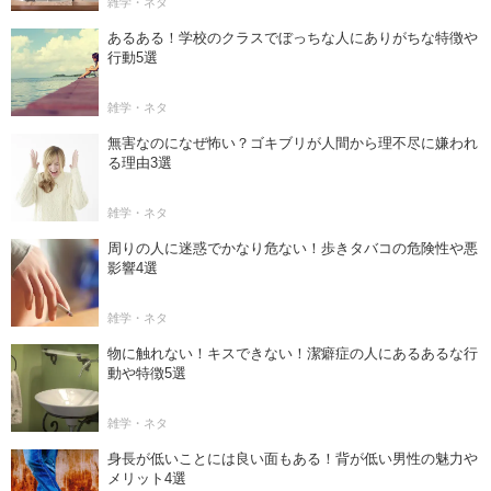
雑学・ネタ
あるある！学校のクラスでぼっちな人にありがちな特徴や
行動5選
雑学・ネタ
無害なのになぜ怖い？ゴキブリが人間から理不尽に嫌われ
る理由3選
雑学・ネタ
周りの人に迷惑でかなり危ない！歩きタバコの危険性や悪
影響4選
雑学・ネタ
物に触れない！キスできない！潔癖症の人にあるあるな行
動や特徴5選
雑学・ネタ
身長が低いことには良い面もある！背が低い男性の魅力や
メリット4選