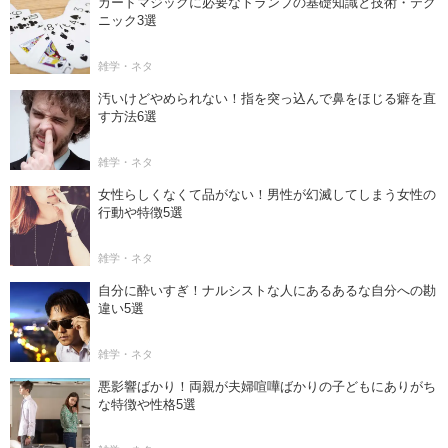
カードマジックに必要なトランプの基礎知識と技術・テク
ニック3選
雑学・ネタ
汚いけどやめられない！指を突っ込んで鼻をほじる癖を直
す方法6選
雑学・ネタ
女性らしくなくて品がない！男性が幻滅してしまう女性の
行動や特徴5選
雑学・ネタ
自分に酔いすぎ！ナルシストな人にあるあるな自分への勘
違い5選
雑学・ネタ
悪影響ばかり！両親が夫婦喧嘩ばかりの子どもにありがち
な特徴や性格5選