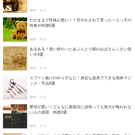
雑学・ネタ
わがままで性格が悪い！？甘やかされて育った一人っ子の
性格や特徴5選
雑学・ネタ
あるある！使い終わったあぶらとり紙のおばさんくさい使
い方4選
雑学・ネタ
スプーン曲げのやり方など！身近な道具でできる簡単マジ
ック・手品9選
雑学・ネタ
要領が悪い！どんなに真面目に頑張っても努力が報われな
い人の原因・特徴3選
雑学・ネタ