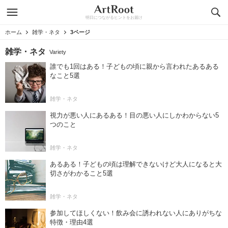
明日につながるヒントをお届け
ホーム
雑学・ネタ
3ページ
雑学・ネタ
Variety
誰でも1回はある！子どもの頃に親から言われたあるある
なこと5選
雑学・ネタ
視力が悪い人にあるある！目の悪い人にしかわからない5
つのこと
雑学・ネタ
あるある！子どもの頃は理解できないけど大人になると大
切さがわかること5選
雑学・ネタ
参加してほしくない！飲み会に誘われない人にありがちな
特徴・理由4選