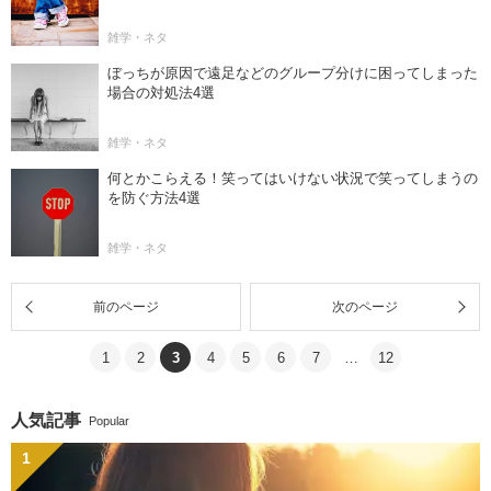
雑学・ネタ
ぼっちが原因で遠足などのグループ分けに困ってしまった
場合の対処法4選
雑学・ネタ
何とかこらえる！笑ってはいけない状況で笑ってしまうの
を防ぐ方法4選
雑学・ネタ
前のページ
次のページ
1
2
3
4
5
6
7
…
12
人気記事
Popular