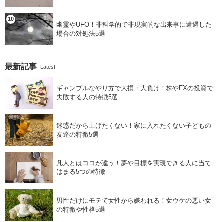
幽霊やUFO！非科学的で非現実的な出来事に遭遇した
場合の対処法5選
最新記事
Latest
ギャンブルなやり方で大損・大負け！株やFXの投資で
失敗する人の特徴5選
迷惑だから上げたくない！家に入れたくない子どもの
友達の特徴5選
凡人とはココが違う！夢や目標を実現できる人に当て
はまる5つの特徴
男性だけにモテて女性から嫌われる！女ウケの悪い女
の特徴や性格5選