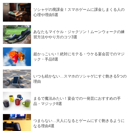
ソシャゲの廃課金！スマホゲームに課金しまくる人の
心理や理由5選
あなたもマイケル・ジャクソン！ムーンウォークの練
習方法ややり方のコツ3選
超かっこいい！絶対にモテる・ウケる宴会芸でのマジ
ック・手品8選
いつも続かない…スマホのソシャゲにすぐ飽きる5つの
理由
まるで魔法みたい！宴会での一発芸におすすめの手
品・マジック8選
つまらない…大人になるとゲームにすぐ飽きるように
なる理由4選