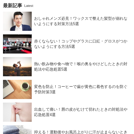
最新記事
Latest
おしゃれメンズ必見！ワックスで整えた髪型が崩れな
いようにする対策方法5選
赤くならない！コップやグラスに口紅・グロスがつか
ないようにする方法5選
熱い飲み物や食べ物で！喉の奥をやけどしたときの対
処法や応急処置5選
変色を防止！コーヒーで歯が黄色に着色するのを防ぐ
予防対策3選
出血して痛い！唇の皮がむけて切れたときの対処法や
応急処置4選
抑える！運動後やお風呂上がりに汗が止まらないとき