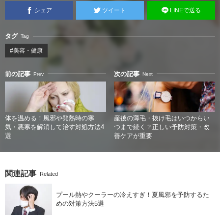
シェア
ツイート
LINEで送る
タグ
Tag
#美容・健康
前の記事
次の記事
Prev
Next
体を温める！風邪や発熱時の寒
産後の薄毛・抜け毛はいつからい
気・悪寒を解消して治す対処方法4
つまで続く？正しい予防対策・改
選
善ケアが重要
関連記事
Related
プール熱やクーラーの冷えすぎ！夏風邪を予防するた
めの対策方法5選