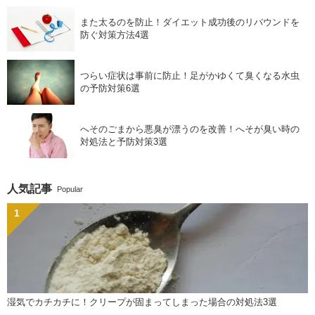
また太るのを防止！ダイエット成功後のリバウンドを
防ぐ対策方法4選
つらい症状は事前に防止！足がかゆくて臭くなる水虫
の予防対策6選
へそのごまから悪臭が漂うのを改善！へそが臭い時の
対処法と予防対策3選
人気記事
Popular
湿気でカチカチに！クリープが固まってしまった場合の対処法3選