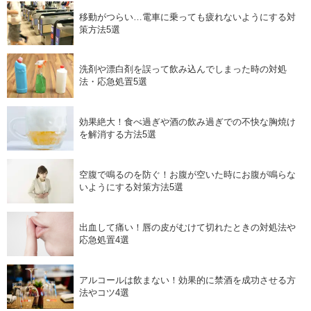
移動がつらい…電車に乗っても疲れないようにする対
策方法5選
洗剤や漂白剤を誤って飲み込んでしまった時の対処
法・応急処置5選
効果絶大！食べ過ぎや酒の飲み過ぎでの不快な胸焼け
を解消する方法5選
空腹で鳴るのを防ぐ！お腹が空いた時にお腹が鳴らな
いようにする対策方法5選
出血して痛い！唇の皮がむけて切れたときの対処法や
応急処置4選
アルコールは飲まない！効果的に禁酒を成功させる方
法やコツ4選