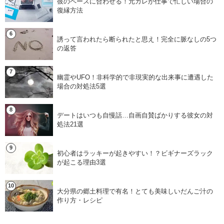
彼のペースに合わせる！元カレが仕事で忙しい場合の
復縁方法
誘って言われたら断られたと思え！完全に脈なしの5つ
の返答
幽霊やUFO！非科学的で非現実的な出来事に遭遇した
場合の対処法5選
デートはいつも自慢話…自画自賛ばかりする彼女の対
処法21選
初心者はラッキーが起きやすい！？ビギナーズラック
が起こる理由3選
大分県の郷土料理で有名！とても美味しいだんご汁の
作り方・レシピ