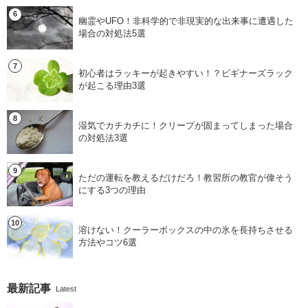
幽霊やUFO！非科学的で非現実的な出来事に遭遇した
場合の対処法5選
初心者はラッキーが起きやすい！？ビギナーズラック
が起こる理由3選
湿気でカチカチに！クリープが固まってしまった場合
の対処法3選
ただの運転を教えるだけだろ！教習所の教官が偉そう
にする3つの理由
溶けない！クーラーボックスの中の氷を長持ちさせる
方法やコツ6選
最新記事
Latest