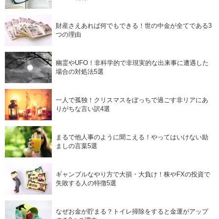
財産さえあれば何でもできる！世の中金が全てである3
つの理由
幽霊やUFO！非科学的で非現実的な出来事に遭遇した
場合の対処法5選
一人で孤独！クリスマスをぼっちで過ごす非リアにあ
りがちな言い訳4選
まるで他人事のように聞こえる！やってはいけない励
ましの言葉5選
ギャンブルなやり方で大損・大負け！株やFXの投資で
失敗する人の特徴5選
なぜお金が貯まる？トイレ掃除をすると金運がアップ