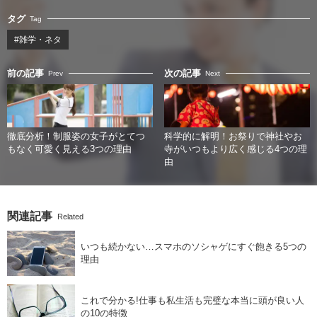
タグ
Tag
#雑学・ネタ
前の記事
次の記事
Prev
Next
徹底分析！制服姿の女子がとてつ
科学的に解明！お祭りで神社やお
もなく可愛く見える3つの理由
寺がいつもより広く感じる4つの理
由
関連記事
Related
いつも続かない…スマホのソシャゲにすぐ飽きる5つの
理由
これで分かる!仕事も私生活も完璧な本当に頭が良い人
の10の特徴