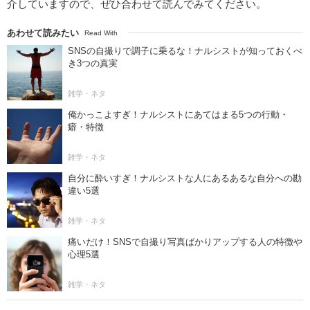
介していますので、ぜひ合わせて読んでみてください。
あわせて読みたい
Read With
SNSの自撮りで調子に乗るな！ナルシストが知っておくべ
き3つの真実
雑学・ネタ
俺かっこよすぎ！ナルシストにあてはまる5つの行動・
癖・特徴
雑学・ネタ
自分に酔いすぎ！ナルシストな人にあるあるな自分への勘
違い5選
雑学・ネタ
痛いだけ！SNSで自撮り写真ばかりアップする人の特徴や
心理5選
雑学・ネタ