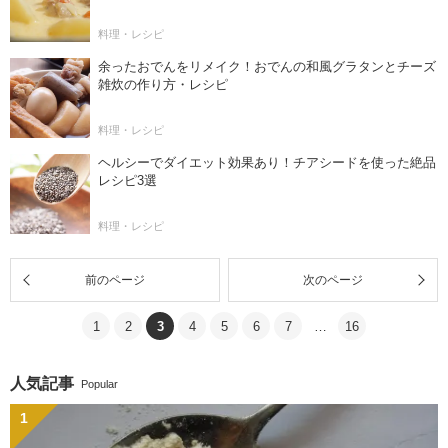
料理・レシピ
余ったおでんをリメイク！おでんの和風グラタンとチーズ
雑炊の作り方・レシピ
料理・レシピ
ヘルシーでダイエット効果あり！チアシードを使った絶品
レシピ3選
料理・レシピ
前のページ
次のページ
1
2
3
4
5
6
7
…
16
人気記事
Popular