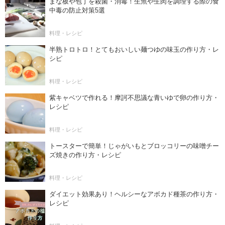
まな板や包丁を殺菌・消毒！生魚や生肉を調理する際の食
中毒の防止対策5選
料理・レシピ
半熟トロトロ！とてもおいしい麺つゆの味玉の作り方・レ
シピ
料理・レシピ
紫キャベツで作れる！摩訶不思議な青いゆで卵の作り方・
レシピ
料理・レシピ
トースターで簡単！じゃがいもとブロッコリーの味噌チー
ズ焼きの作り方・レシピ
料理・レシピ
ダイエット効果あり！ヘルシーなアボカド種茶の作り方・
レシピ