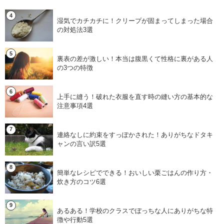
湿気でカチカチに！クリープが固まってしまった場合
の対処法3選
裏表の差が激しい！本当は腹黒くて性格に裏がある人
の3つの特徴
上手に縫う！破れた衣服を直す時の縫い方の基本的な
注意事項4選
連絡なしに約束をすっぽかされた！ありがちなドタキ
ャンの言い訳5選
簡単なレシピでできる！おいしい栗ごはんの作り方・
炊き方のコツ6選
あるある！学校のクラスでぼっちな人にありがちな特
徴や行動5選